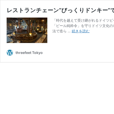
レストランチェーン”びっくりドンキー”
「時代を越えて受け継がれるドイツビ
「ビール純粋令」を守りドイツ文化の
レ
法で造ら …
続きを読む
ス
ト
ラ
ン
threefeet Tokyo
チ
ェ
ー
ン”び
っ
く
り
ド
ン
キ
ー”で