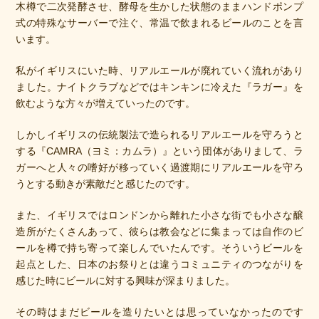
木樽で二次発酵させ、酵母を生かした状態のままハンドポンプ
式の特殊なサーバーで注ぐ、常温で飲まれるビールのことを言
います。
私がイギリスにいた時、リアルエールが廃れていく流れがあり
ました。ナイトクラブなどではキンキンに冷えた『ラガー』を
飲むような方々が増えていったのです。
しかしイギリスの伝統製法で造られるリアルエールを守ろうと
する『CAMRA（ヨミ：カムラ）』という団体がありまして、ラ
ガーへと人々の嗜好が移っていく過渡期にリアルエールを守ろ
うとする動きが素敵だと感じたのです。
また、イギリスではロンドンから離れた小さな街でも小さな醸
造所がたくさんあって、彼らは教会などに集まっては自作のビ
ールを樽で持ち寄って楽しんでいたんです。そういうビールを
起点とした、日本のお祭りとは違うコミュニティのつながりを
感じた時にビールに対する興味が深まりました。
その時はまだビールを造りたいとは思っていなかったのです