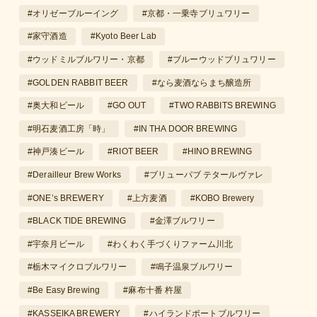
#オリゼーブルーイング
#京都・一乗寺ブリュワリー
#家守酒造
#Kyoto Beer Lab
#ウッドミルブルワリー・京都
#ブルーウッドブリュワリー
#GOLDEN RABBIT BEER
#なら麦酒ならまち醸造所
#奥大和ビール
#GO OUT
#TWO RABBITS BREWING
#明石麦酒工房「時」
#IN THA DOOR BREWING
#神戸湊ビール
#RIOT BEER
#HINO BREWING
#Derailleur Brew Works
#ブリューパブ テタールヴァレ
#ONE’s BREWERY
#上方麦酒
#KOBO Brewery
#BLACK TIDE BREWING
#金澤ブルワリー
#宇奈月ビール
#わくわく手づくりファーム川北
#栃木マイクロブルワリー
#鳴子温泉ブルワリー
#Be Easy Brewing
#麻布十番 杵屋
#KASSEIKA BREWERY
#ハイランドポートブルワリー