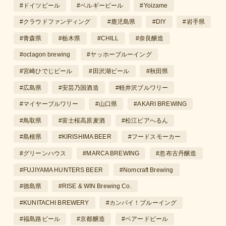
#ドイツビール
#ベルギービール
#Yoizame
#クラウドファンディング
#鹿児島県
#DIY
#岩手県
#青森県
#栃木県
#CHILL
#奈良醸造
#octagon brewing
#ヤッホーブルーイング
#宮崎ひでじビール
#田沢湖ビール
#秋田県
#広島県
#安芸乃国酒造
#軽井沢ブルワリー
#マイヤーブルワリー
#山口県
#AKARI BREWING
#鳥取県
#富士桜高原麦酒
#松江ビアへるん
#島根県
#KIRISHIMA BEER
#フードスモーカー
#グリーンハウス
#MARCA BREWING
#忽布古丹醸造
#FUJIYAMA HUNTERS BEER
#Nomcraft Brewing
#徳島県
#RISE & WIN Brewing Co.
#KUNITACHI BREWERY
#カンパイ！ブルーイング
#福島路ビール
#京都醸造
#ベアードビール