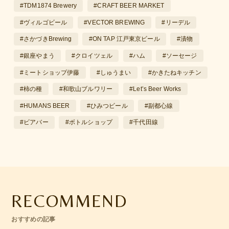
#TDM1874 Brewery
#CRAFT BEER MARKET
#ヴィルゴビール
#VECTOR BREWING
#リーデル
#さかづきBrewing
#ON TAP 江戸東京ビール
#漬物
#銀座やまう
#クロイツェル
#ハム
#ソーセージ
#ミートショップ伊藤
#しゅうまい
#かきたねキッチン
#柿の種
#和歌山ブルワリー
#Let’s Beer Works
#HUMANS BEER
#ひみつビール
#副都心線
#ビアバー
#ボトルショップ
#千代田線
RECOMMEND
おすすめの記事