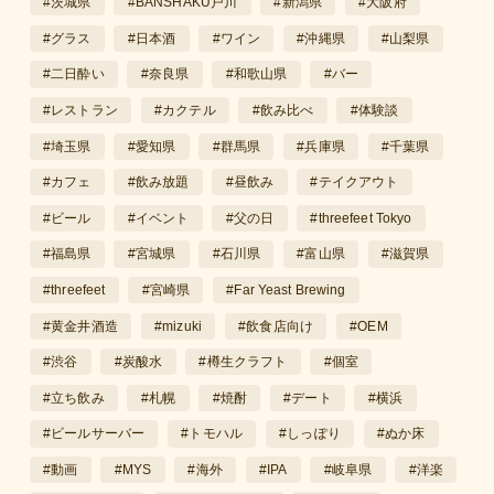
#茨城県
#BANSHAKU戸川
#新潟県
#大阪府
#グラス
#日本酒
#ワイン
#沖縄県
#山梨県
#二日酔い
#奈良県
#和歌山県
#バー
#レストラン
#カクテル
#飲み比べ
#体験談
#埼玉県
#愛知県
#群馬県
#兵庫県
#千葉県
#カフェ
#飲み放題
#昼飲み
#テイクアウト
#ビール
#イベント
#父の日
#threefeet Tokyo
#福島県
#宮城県
#石川県
#富山県
#滋賀県
#threefeet
#宮崎県
#Far Yeast Brewing
#黄金井酒造
#mizuki
#飲食店向け
#OEM
#渋谷
#炭酸水
#樽生クラフト
#個室
#立ち飲み
#札幌
#焼酎
#デート
#横浜
#ビールサーバー
#トモハル
#しっぽり
#ぬか床
#動画
#MYS
#海外
#IPA
#岐阜県
#洋楽