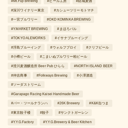
#Mt.Fuji Brewing
#ビール工房
#結城麦酒
#深川ワイナリー東京
#カシューツリーモトマチ
#一宮ブルワリー
#OKD KOMINKA BREWING
#Y.MARKET BREWING
#まほろバル
#TOKYO ALEWORKS
#イサナブルーイング
#浮島ブルーイング
#ウォルフブロイ
#クリフビール
#小樽ビール
#こまいぬブルワリー柏ビール
#澄川麦酒醸造所 Beer Pub ひらら
#NORTH ISLAND BEER
#仲吉商事
#Folkways Brewing
#小澤酒造
#ソーダストリーム
#Garapago Racing Kaisei Handmade Beer
#バー・ツールナランハ
#26K Brewery
#K&K缶つま
#東京餃子楼
#餃子
#サンクトガーレン
#Y.Y.G.Factory
#Y.Y.G.Brewery & Beer Kitchen