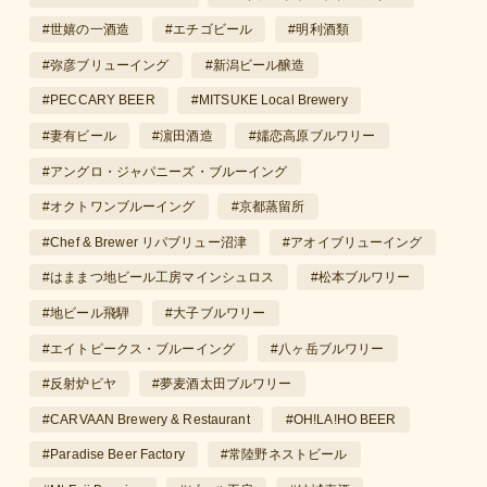
#世嬉の一酒造
#エチゴビール
#明利酒類
#弥彦ブリューイング
#新潟ビール醸造
#PECCARY BEER
#MITSUKE Local Brewery
#妻有ビール
#濵田酒造
#嬬恋高原ブルワリー
#アングロ・ジャパニーズ・ブルーイング
#オクトワンブルーイング
#京都蒸留所
#Chef & Brewer リパブリュー沼津
#アオイブリューイング
#はままつ地ビール工房マインシュロス
#松本ブルワリー
#地ビール飛騨
#大子ブルワリー
#エイトピークス・ブルーイング
#八ヶ岳ブルワリー
#反射炉ビヤ
#夢麦酒太田ブルワリー
#CARVAAN Brewery & Restaurant
#OH!LA!HO BEER
#Paradise Beer Factory
#常陸野ネストビール