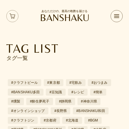
あなただけの、最高の晩酌を届ける
BANSHAKU
TAG LIST
タグ一覧
#クラフトビール
#東京都
#宅飲み
#おつまみ
#BANSHAKU多田
#豆知識
#レシピ
#簡単
#燻製
#酔生夢死子
#静岡県
#神奈川県
#オンラインショップ
#長野県
#BANSHAKU和田
#クラフトジン
#京都府
#北海道
#BGM