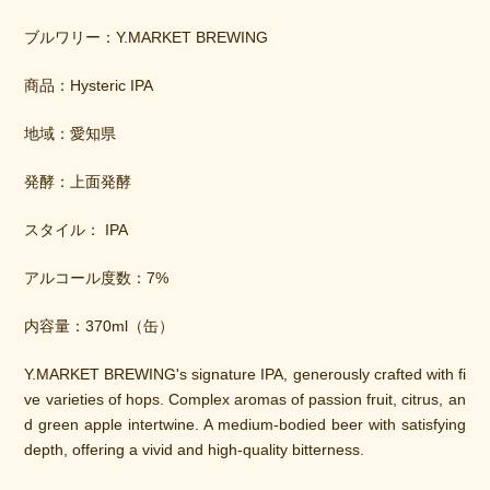
ブルワリー：Y.MARKET BREWING
商品：Hysteric IPA
地域：愛知県
発酵：上面発酵
スタイル： IPA
アルコール度数：7%
内容量：370ml（缶）
Y.MARKET BREWING's signature IPA, generously crafted with fi
ve varieties of hops. Complex aromas of passion fruit, citrus, an
d green apple intertwine. A medium-bodied beer with satisfying 
depth, offering a vivid and high-quality bitterness.