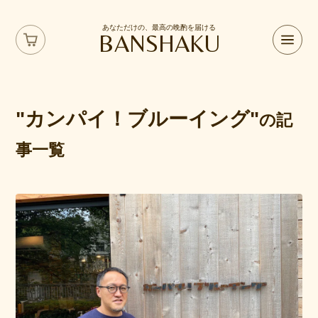
あなただけの、最高の晩酌を届ける
BANSHAKU
"カンパイ！ブルーイング"
の記
事一覧