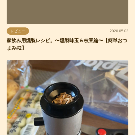
レビュー
2020.05.02
家飲み用燻製レシピ。〜燻製味玉＆枝豆編〜【簡単おつ
まみ#2】