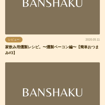
レビュー
2020.05.11
家飲み用燻製レシピ。〜燻製ベーコン編〜【簡単おつま
み#3】