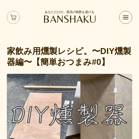
あなただけの、最高の晩酌を届ける
BANSHAKU
家飲み用燻製レシピ。〜DIY燻製
器編〜【簡単おつまみ#0】