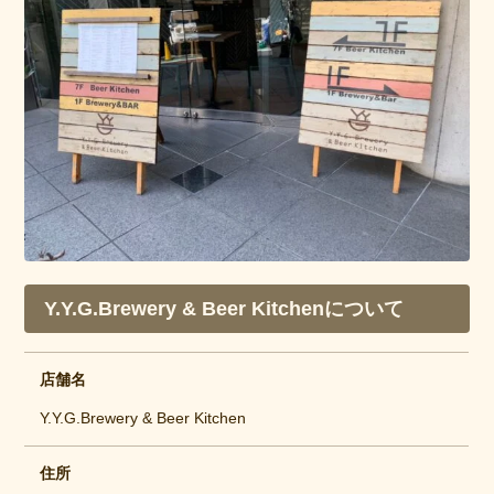
Y.Y.G.Brewery & Beer Kitchenについて
店舗名
Y.Y.G.Brewery & Beer Kitchen
住所