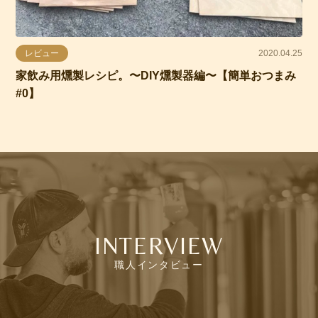
レビュー
2020.04.25
家飲み用燻製レシピ。〜DIY燻製器編〜【簡単おつまみ
#0】
INTERVIEW
職人インタビュー