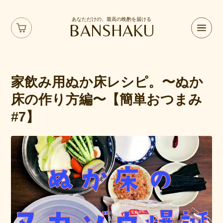
あなただけの、最高の晩酌を届ける
BANSHAKU
家飲み用ぬか床レシピ。〜ぬか
床の作り方編〜【簡単おつまみ
#7】