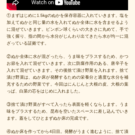
①まずはじめに1.5kgのぬかを保存容器に入れていきます。塩を
加えてぬかと同じ量の水を入れてぬか全体に水を含ませるよう
に混ぜていきます。ピンポン球くらいの大きさに丸めて、手で
強く握り、指の間から水分がじんわり出てきたら水が均一に混
ざっている証拠です。
②ぬか全体に水が混ざったら、うま味をプラスするため、かつ
お節を入れて混ぜていきます。次に防腐作用のある、唐辛子を
入れて混ぜていきます。その後捨て漬け野菜を入れます。捨て
漬け野菜は、ぬか床が発酵するための栄養分と適度な水分を補
充するための野菜です。今回はにんじんと大根の皮、大根の葉
っぱ、白菜の芯をはじめに入れました。
③捨て漬け野菜がすべて入ったら表面を軽くならします。うま
味をプラスするため、昆布を空いたスペースに差し込んでいき
ます。蓋をしてひとまずぬか床の完成です。
④ぬか床を作ってから4日目。発酵がうまく進むように、捨て漬