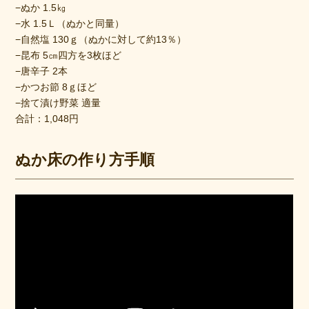
−ぬか 1.5㎏
−水 1.5Ｌ（ぬかと同量）
−自然塩 130ｇ（ぬかに対して約13％）
−昆布 5㎝四方を3枚ほど
−唐辛子 2本
−かつお節 8ｇほど
−捨て漬け野菜 適量
合計：1,048円
ぬか床の作り方手順