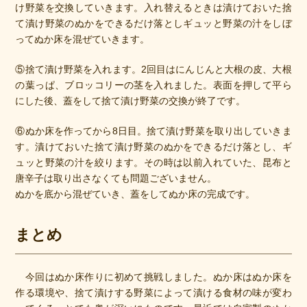
け野菜を交換していきます。入れ替えるときは漬けておいた捨
て漬け野菜のぬかをできるだけ落としギュッと野菜の汁をしぼ
ってぬか床を混ぜていきます。
⑤捨て漬け野菜を入れます。2回目はにんじんと大根の皮、大根
の葉っぱ、ブロッコリーの茎を入れました。表面を押して平ら
にした後、蓋をして捨て漬け野菜の交換が終了です。
⑥ぬか床を作ってから8日目。捨て漬け野菜を取り出していきま
す。漬けておいた捨て漬け野菜のぬかをできるだけ落とし、ギ
ュッと野菜の汁を絞ります。その時は以前入れていた、昆布と
唐辛子は取り出さなくても問題ございません。
ぬかを底から混ぜていき、蓋をしてぬか床の完成です。
まとめ
　今回はぬか床作りに初めて挑戦しました。ぬか床はぬか床を
作る環境や、捨て漬けする野菜によって漬ける食材の味が変わ