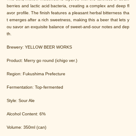
berries and lactic acid bacteria, creating a complex and deep fl
avor profile. The finish features a pleasant herbal bitterness tha
t emerges after a rich sweetness, making this a beer that lets y
ou savor an exquisite balance of sweet-and-sour notes and dep
th.
Brewery: YELLOW BEER WORKS
Product: Merry go round (ichigo ver.)
Region: Fukushima Prefecture
Fermentation: Top-fermented
Style: Sour Ale
Alcohol Content: 6%
Volume: 350ml (can)