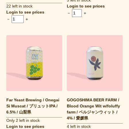
3 left in stock
22 left in stock
Login to see prices
Login to see prices
－
＋
－
＋
Far Yeast Brewing / Onegai
GOGOSHIMA BEER FARM /
Si Muscat / ブリュットIPA /
Blood Orange Wit w/foluffy
6.5% / 山梨県
farm / ベルジャンウィット /
4% / 愛媛県
Only 2 left in stock
Login to see prices
4 left in stock