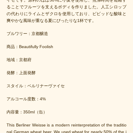
イセです。原料のほぼ50%に小麦を使用し、煮沸時間を短縮す
ることでフルーツを支えるボディを作りました。人工シロップ
の代わりにライムとザクロを使用しており、ビビッドな酸味と
爽やかな風味が重なる夏にぴったりな1杯です。
ブルワリー：京都醸造
商品：Beautifully Foolish
地域：京都府
発酵：上面発酵
スタイル：ベルリナーヴァイセ
アルコール度数：4%
内容量：350ml（缶）
This Berliner Weisse is a modern reinterpretation of the traditio
nal German wheat beer. We used wheat for nearly 50% of the i