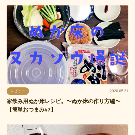
レビュー
2020.05.31
家飲み用ぬか床レシピ。〜ぬか床の作り方編〜
【簡単おつまみ#7】