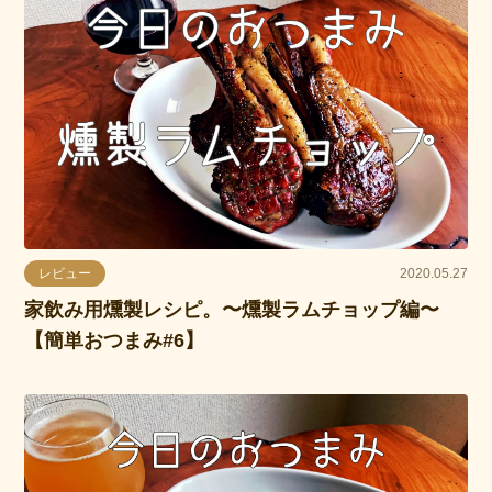
レビュー
2020.05.27
家飲み用燻製レシピ。〜燻製ラムチョップ編〜
【簡単おつまみ#6】