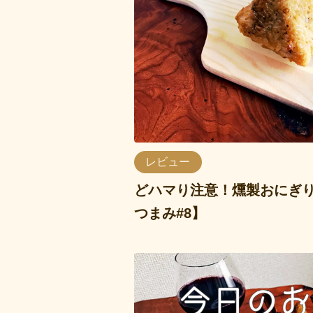
レビュー
どハマり注意！燻製おにぎ
つまみ#8】