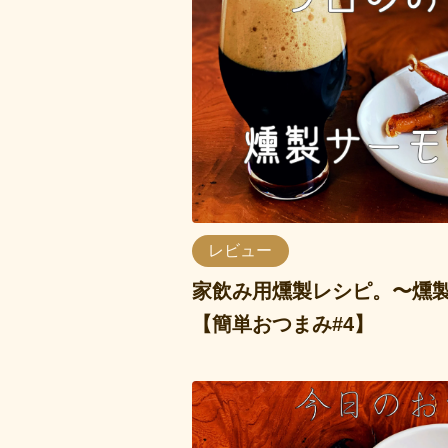
レビュー
家飲み用燻製レシピ。〜燻
【簡単おつまみ#4】