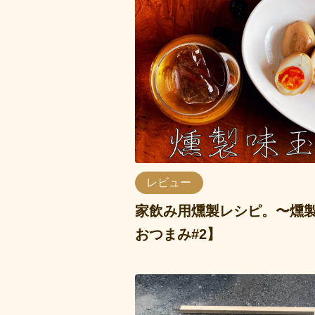
レビュー
家飲み用燻製レシピ。〜燻
おつまみ#2】