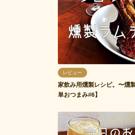
レビュー
家飲み用燻製レシピ。〜燻
単おつまみ#6】