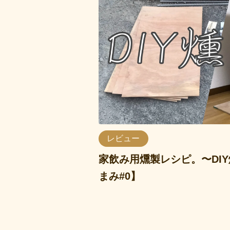
レビュー
家飲み用燻製レシピ。〜DI
まみ#0】